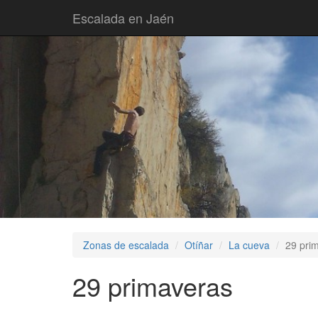
Escalada en Jaén
Zonas de escalada
Otíñar
La cueva
29 pri
29 primaveras