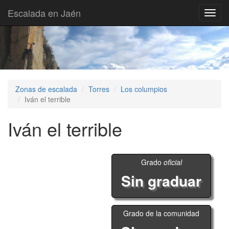
Escalada en Jaén
Toggl
navig
Zonas de escalada
Torres
Los columpios
Iván el terrible
Iván el terrible
Grado
oficial
Sin graduar
Grado de la comunidad