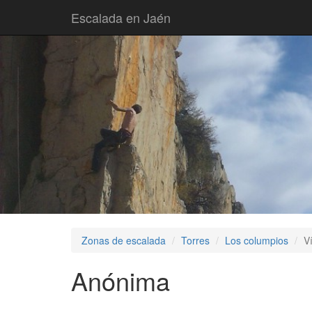
Escalada en Jaén
Zonas de escalada
Torres
Los columpios
V
Anónima