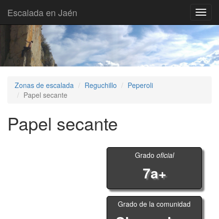
Escalada en Jaén
Toggl
navig
Zonas de escalada
Reguchillo
Peperoli
Papel secante
Papel secante
Grado
oficial
7a+
Grado de la comunidad