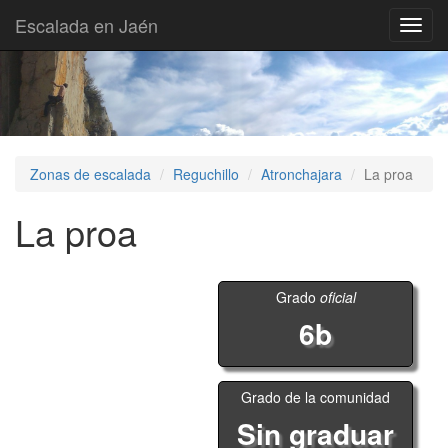
Escalada en Jaén
Toggl
navig
Zonas de escalada
Reguchillo
Atronchajara
La proa
La proa
Grado
oficial
6b
Grado de la comunidad
Sin graduar