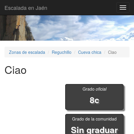
Escalada en Jaén
Toggl
navig
Zonas de escalada
Reguchillo
Cueva chica
Ciao
Ciao
Grado
oficial
8c
Grado de la comunidad
Sin graduar