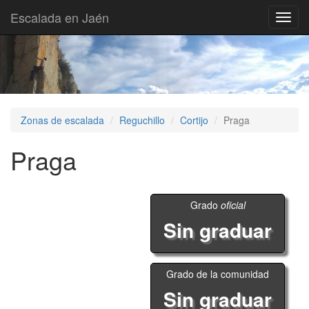
Escalada en Jaén
Toggl
navig
Zonas de escalada
Reguchillo
Cortijo
Praga
Praga
Grado
oficial
Sin graduar
Grado de la comunidad
Sin graduar