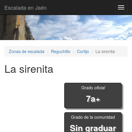
Escalada en Jaén
Toggl
navig
Zonas de escalada
Reguchillo
Cortijo
La sirenita
La sirenita
Grado
oficial
7a+
Grado de la comunidad
Sin graduar