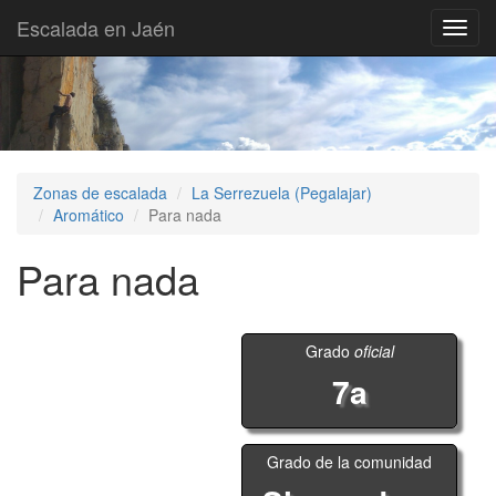
Escalada en Jaén
Toggl
navig
Zonas de escalada
La Serrezuela (Pegalajar)
Aromático
Para nada
Para nada
Grado
oficial
7a
Grado de la comunidad