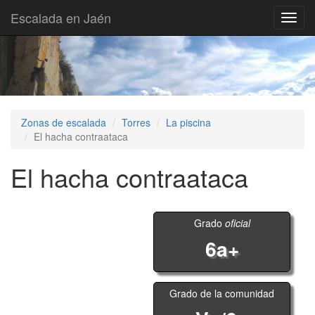
Escalada en Jaén
Toggl
navig
Zonas de escalada
Torres
La piscina
El hacha contraataca
El hacha contraataca
Grado
oficial
6a+
Grado de la comunidad