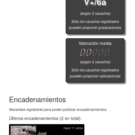
V+/6a
(según 2 usuarios)
Sólo los usuarios registrados
pueden proponer graduaciones
Valoración media
(según
2
usuarios)
Sólo los usuarios registrados
pueden proponer valoraciones
Encadenamientos
Necesitas registrarte para poder publicar encadenamientos.
Últimos encadenamientos (2 en total):
hace 11 años
José