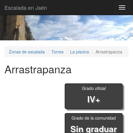
Escalada en Jaén
Toggl
navig
Zonas de escalada
Torres
La piscina
Arrastrapanza
Arrastrapanza
Grado
oficial
IV+
Grado de la comunidad
Sin graduar