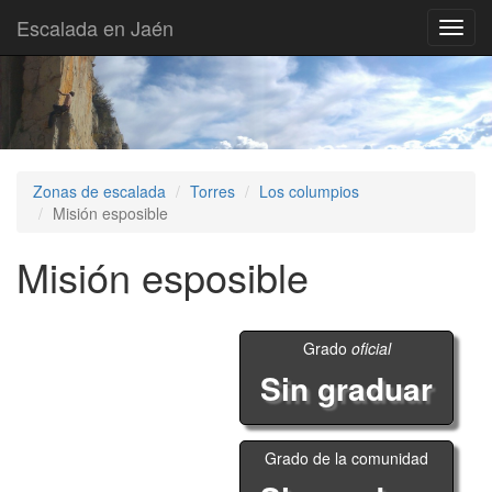
Escalada en Jaén
Toggl
navig
Zonas de escalada
Torres
Los columpios
Misión esposible
Misión esposible
Grado
oficial
Sin graduar
Grado de la comunidad