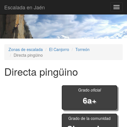
Escalada en Jaén
Toggl
navig
Zonas de escalada
El Canjorro
Torreón
Directa pingüino
Directa pingüino
Grado
oficial
6a+
Grado de la comunidad