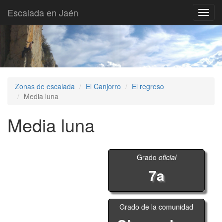
Escalada en Jaén
Toggl
navig
Zonas de escalada
El Canjorro
El regreso
Media luna
Media luna
Grado
oficial
7a
Grado de la comunidad