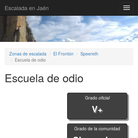
Escalada en Jaén
Toggl
navig
Zonas de escalada
El Frontón
Speereth
Escuela de odio
Escuela de odio
Grado
oficial
V+
Grado de la comunidad