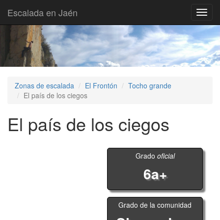
Escalada en Jaén
Toggl
navig
Zonas de escalada
El Frontón
Tocho grande
El país de los ciegos
El país de los ciegos
Grado
oficial
6a+
Grado de la comunidad