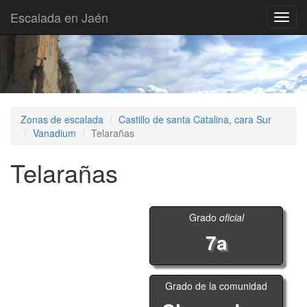
Escalada en Jaén
Toggl
navig
Zonas de escalada
Castillo de santa Catalina, cara Sur
Vanadium
Telarañas
Telarañas
Grado
oficial
7a
Grado de la comunidad