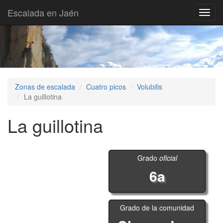
Escalada en Jaén
Toggl
navig
Zonas de escalada
Cuatro picos
Volubilis
La guillotina
La guillotina
Grado
oficial
6a
Grado de la comunidad