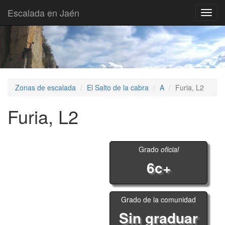
Escalada en Jaén
Toggl
navig
Zonas de escalada
El Salto de la cabra
A
Furia, L2
Furia, L2
Grado
oficial
6c+
Grado de la comunidad
Sin graduar