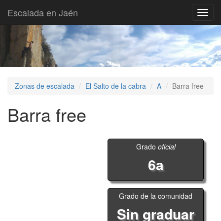
Escalada en Jaén
Toggl
navig
Zonas de escalada
El Salto de la cabra
A
Barra free
Barra free
Grado
oficial
6a
Grado de la comunidad
Sin graduar